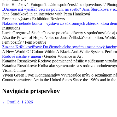
Petra Hanáková: Fotografia a/ako spoločenská zodpovednosť / Photog
„Umenie má vynášať veci na povrch, na svetlo“ Jana Šturdíková v r
Jana Šturdíková in an interview with Petra Hanáková
Recenzie výstav / Exhibition Reviews
Nakoniec nebude konca – výstava zo súkromných zbierok, ktorá demask
Institutions
Lucia Gregorová Stach: O svete po erózii dôvery v spoločnosť ale aj 
Also the Power of Hope. Notes on Jana Želibská’s exhibition: World.
Fem pozitív / Fem Positive
Zuzana Križalkovičová: Do čiernobieleho systému rastie nový farebn
A New World Of Colour Within A Black-And-White System. Performa
Rodové násilie v umení
/ Gender Violence in Art
Katarína Rusnáková: Rodovo podmienené násilie v súčasnom vizuáln
Katarína Rusnáková: Kniha ako vyrovnanie sa s rodovo podmieneným 
Visual Culture
Vivien Green Fryd: Kontranaratívy vyvracajúce mýty o sexuálnom nási
Counternarratives: Art in the United States Since the 1960s and in
Navigácia príspevkov
←
Profil č. 1 2026