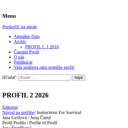
Menu
Preskočiť na obsah
Aktuálne číslo
Archív
PROFIL č. 1 2016
Časopis Profil
O nás
Publikácie
Vaša podpora nám pomôže prežiť
Hľadať:
PROFIL 2 2026
Editorial
Návod na prežitie
/ Instructions For Survival
Jana Geržová / Juraj Čarný
Profil Profilu / Profile of Profil
Jana Šturdíková