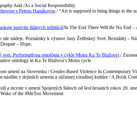
raphy And /As a Social Responsibility
ozhovore s Petrou Hanákovou
/ “Art is supposed to bring things to the su
uje pasivitu štátnych inštitúcií
/In The End There Will Be No End – A
o sile nádeje. Poznámky k výstave Jany Želibskej: Svet. Beznádej – Nád
 Despair – Hope.
ý svet. Performatívna ontológia v cykle Moira Ka Te Blažovej
/ Zuzana
tive ontology in Ka Te Blažová’s Moira cycle
om umení na Slovensku / Gender-Based Violence In Contemporary Vis
násilím v dejinách umenia a súčasnej vizuálnej kultúre / A Book Con
lí a inceste v umení Spojených štátoch od šesťdesiatich rokov 20. sto
 the Wake of the #MeToo Movement