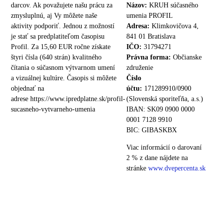
darcov. Ak považujete našu prácu za
Názov:
KRUH súčasného
zmysluplnú, aj Vy môžete naše
umenia PROFIL
aktivity podporiť. Jednou z možností
Adresa:
Klimkovičova 4,
je stať sa predplatiteľom časopisu
841 01 Bratislava
Profil. Za 15,60 EUR ročne získate
IČO:
31794271
štyri čísla (640 strán) kvalitného
Právna forma:
Občianske
čítania o súčasnom výtvarnom umení
združenie
a vizuálnej kultúre. Časopis si môžete
Číslo
objednať na
účtu:
171289910/0900
adrese https://www.ipredplatne.sk/profil-
(Slovenská sporiteľňa, a.s.)
sucasneho-vytvarneho-umenia
IBAN: SK09 0900 0000
0001 7128 9910
BIC: GIBASKBX
Viac informácií o darovaní
2 % z dane nájdete na
stránke
www.dvepercenta.sk