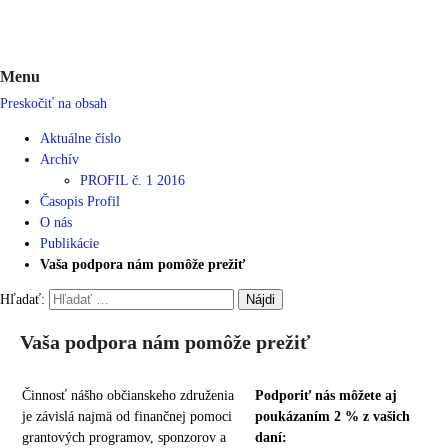
Menu
Preskočiť na obsah
Aktuálne číslo
Archív
PROFIL č. 1 2016
Časopis Profil
O nás
Publikácie
Vaša podpora nám pomôže prežiť
Hľadať:
Vaša podpora nám pomôže prežiť
Činnosť nášho občianskeho združenia
Podporiť nás môžete aj
je závislá najmä od finančnej pomoci
poukázaním 2 % z vašich
grantových programov, sponzorov a
daní: